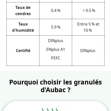
Taux de
0.4 %
< 0.5 %
cendres
Taux
Entre 5 % et
5.9 %
d'humidité
10 %
DINplus
ENplus A1
Certifié
DINplus
PEFC
Pourquoi choisir les granulés
d'Aubac ?